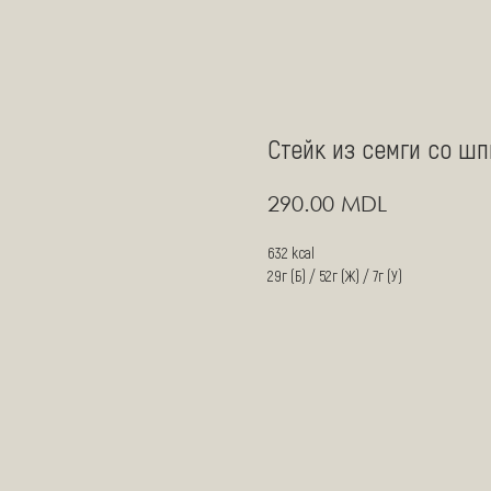
Стейк из семги со ш
MDL
290.00
632 kcal
29г (Б) / 52г (Ж) / 7г (У)