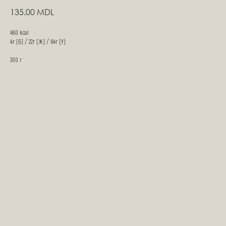
135.00
MDL
480 kcal
4г (Б) / 22г (Ж) / 64г (У)
300 г