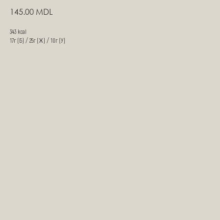
145.00
MDL
343 kcal
17г (Б) / 25г (Ж) / 10г (У)