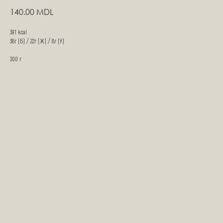
140.00
MDL
391 kcal
38г (Б) / 22г (Ж) / 8г (У)
300 г