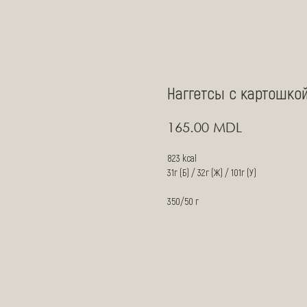
Наггетсы с картошко
MDL
165.00
823 kcal
31г (Б) / 32г (Ж) / 101г (У)
350/50 г