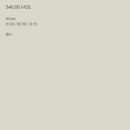
340.00
MDL
372 kcal
31г (Б) / 25г (Ж) / 3г (У)
280 г