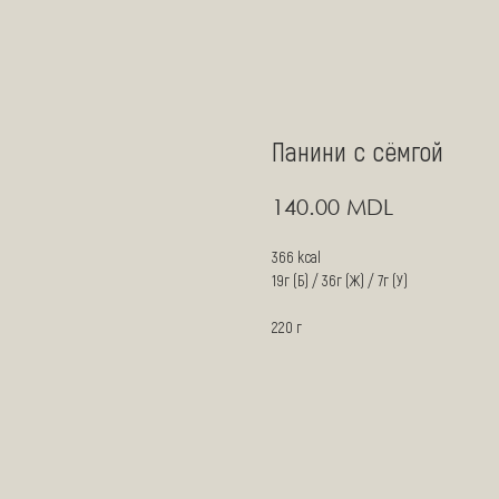
Панини с сёмгой
MDL
140.00
366 kcal
19г (Б) / 36г (Ж) / 7г (У)
220 г