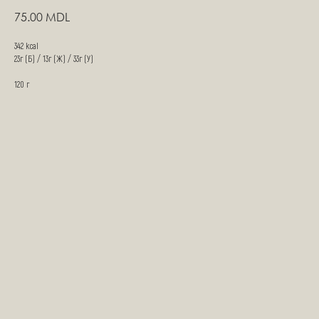
75.00
MDL
342 kcal
23г (Б) / 13г (Ж) / 33г (У)
120 г