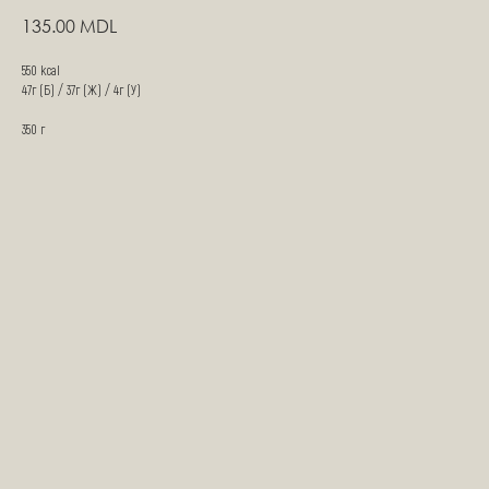
135.00
MDL
550 kcal
47г (Б) / 37г (Ж) / 4г (У)
350 г