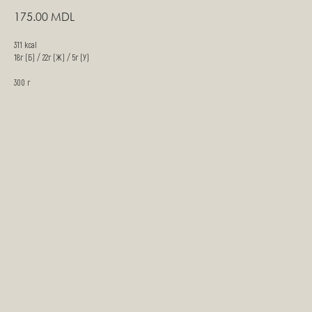
175.00
MDL
311 kcal
18г (Б) / 22г (Ж) / 5г (У)
300 г