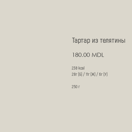
Тартар из телятины
MDL
180.00
238 kcal
28г (Б) / 11г (Ж) / 6г (У)
250 г