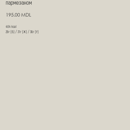
пармезаном
195.00
MDL
404 kcal
29г (Б) / 31г (Ж) / 38г (У)