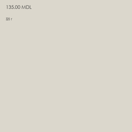
135.00
MDL
320 г