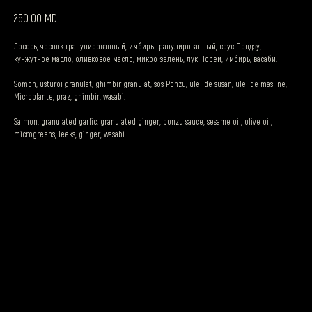
MDL
250.00
Лосось, чеснок гранулированный, имбирь гранулированный, соус Пондзу,
кунжутное масло, оливковое масло, микро зелень, лук Порей, имбирь, васаби.
Somon, usturoi granulat, ghimbir granulat, sos Ponzu, ulei de susan, ulei de măsline,
Microplante, praz, ghimbir, wasabi.
Salmon, granulated garlic, granulated ginger, ponzu sauce, sesame oil, olive oil,
microgreens, leeks, ginger, wasabi.