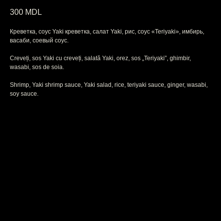
300
MDL
Креветка, соус Yaki креветка, салат Yaki, рис, соус «Teriyaki», имбирь,
васаби, соевый соус.
Creveți, sos Yaki cu creveți, salată Yaki, orez, sos „Teriyaki”, ghimbir,
wasabi, sos de soia.
Shrimp, Yaki shrimp sauce, Yaki salad, rice, teriyaki sauce, ginger, wasabi,
soy sauce.