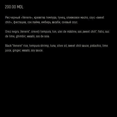
MDL
200.00
Рис черный «Venere», креветка темпура, тунец, оливковое масло, соус «sweet
chili», фисташка, сок лайма, имбирь, васаби, соевый соус.
Orez negru „Venere”, creveți tempura, ton, ulei de măsline, sos „sweet chili”, fistic, suc
de lime, ghimbir, wasabi, sos de soia.
Black “Venere” rice, tempura shrimp, tuna, olive oil, sweet chili sauce, pistachio, lime
juice, ginger, wasabi, soy sauce.