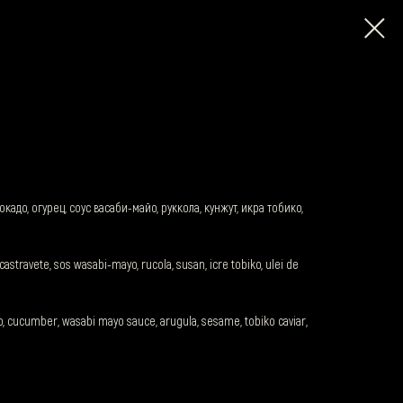
кадо, огурец, соус васаби-майо, руккола, кунжут, икра тобико,
castravete, sos wasabi-mayo, rucola, susan, icre tobiko, ulei de
do, cucumber, wasabi mayo sauce, arugula, sesame, tobiko caviar,