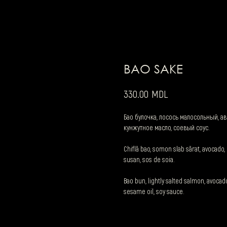
BAO SAKE
MDL
330.00
Бао булочка, лосось малосольный, аво
кунжутное масло, соевый соус.
Chiflă bao, somon slab sărat, avocado, 
susan, sos de soia.
Bao bun, lightly salted salmon, avoca
sesame oil, soy sauce.