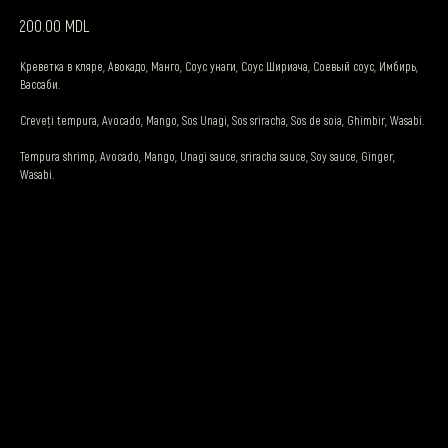
MDL
200.00
Креветка в кляре, Авокадо, Манго, Соус унаги, Соус Шириача, Соевый соус, Имбирь,
Вассаби.
Creveți tempura, Avocado, Mango, Sos Unagi, Sos sriracha, Sos de soia, Ghimbir, Wasabi.
Tempura shrimp, Avocado, Mango, Unagi sauce, sriracha sauce, Soy sauce, Ginger,
Wasabi.