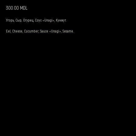
MDL
300.00
Угорь, Сыр, Огурец, Соус «Unagi», Кунжут.
Eel, Cheese, Cucumber, Sauce «Unagi», Sesame.