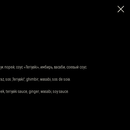
, лук порей, соус «Teriyaki», имбирь, васаби, соевый соус.
praz, sos „Teriyaki”, ghimbir, wasabi, sos de soia.
leek, teriyaki sauce, ginger, wasabi, soy sauce.