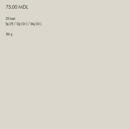
75.00
MDL
273 kcal
5g (P) / 12g (Gr.) / 34g (Gl.)
150 g