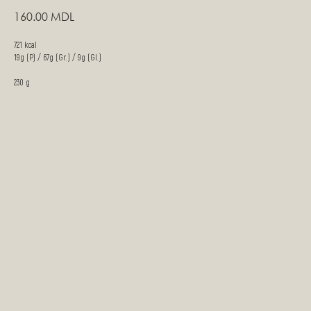
160.00
MDL
721 kcal
19g (P) / 67g (Gr.) / 9g (Gl.)
230 g