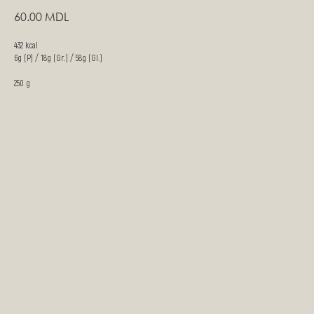
60.00
MDL
432 kcal
6g (P) / 18g (Gr.) / 58g (Gl.)
250 g