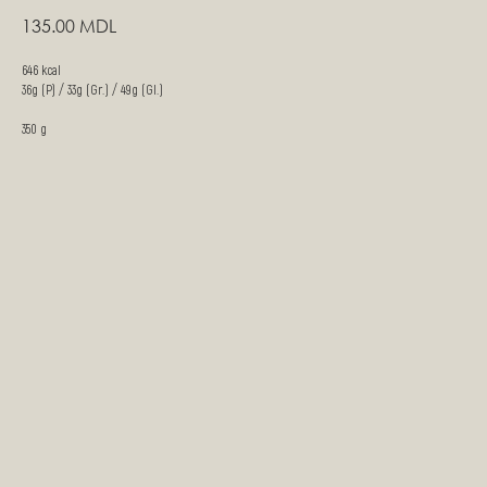
135.00
MDL
646 kcal
36g (P) / 33g (Gr.) / 49g (Gl.)
350 g