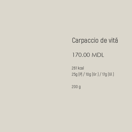
Carpaccio de vită
MDL
170.00
261 kcal
25g (P) / 10g (Gr.) / 17g (Gl.)
200 g