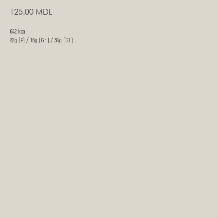
125.00
MDL
642 kcal
82g (P) / 16g (Gr.) / 38g (Gl.)