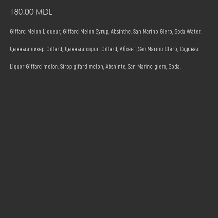
180.00
MDL
Giffard Melon Liqueur, Giffard Melon Syrup, Absinthe, San Marino Glero, Soda Water.
Дынный ликер Giffard, Дынный сироп Giffard, Абсент, San Marino Glero, Содовая.
Liquor Giffard melon, Sirop gifard melon, Abshinte, San Marino glero, Soda.