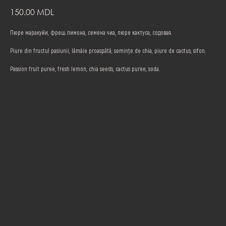
150.00
MDL
Пюре маракуйи, фреш лимона, семена чиа, пюре кактуса, содовая.
Piure din fructul pasiunii, lămâie proaspătă, semințe de chia, piure de cactus, sifon.
Passion fruit puree, fresh lemon, chia seeds, cactus puree, soda.