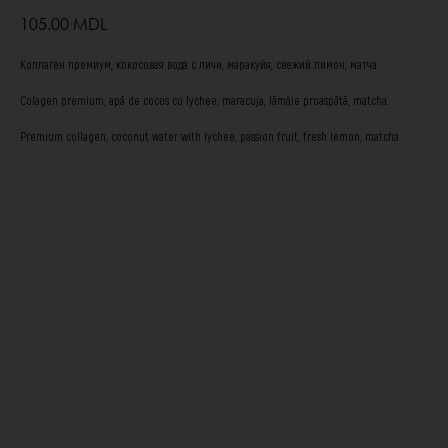
105.00
MDL
Коллаген премиум, кокосовая вода с личи, маракуйя, свежий лимон, матча.
Colagen premium, apă de cocos cu lychee, maracuja, lămâie proaspătă, matcha.
Premium collagen, coconut water with lychee, passion fruit, fresh lemon, matcha.