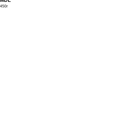
MDL
450г