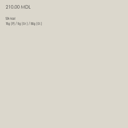
210.00
MDL
534 kcal
18g (P) / 9g (Gr.) / 88g (Gl.)