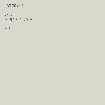
150.00
MDL
367 kcal
24g (P) / 26g (Gr.) / 5g (Gl.)
300 g