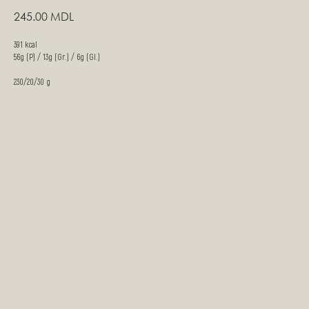
245.00
MDL
391 kcal
56g (P) / 13g (Gr.) / 6g (Gl.)
230/20/30 g