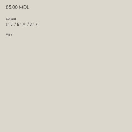
85.00
MDL
437 kcal
6г (Б) / 19г (Ж) / 54г (У)
350 г