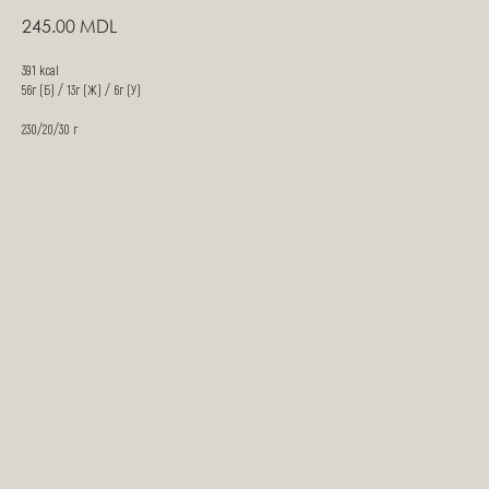
245.00
MDL
391 kcal
56г (Б) / 13г (Ж) / 6г (У)
230/20/30 г