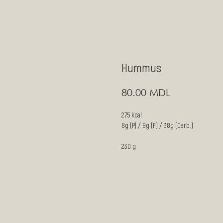
Hummus
MDL
80.00
275 kcal
8g (P) / 9g (F) / 38g (Carb.)
230 g